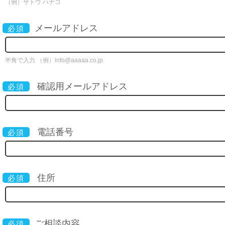
（例）サトウ ハナコ
メールアドレス
必須
半角で入力 （例）info@aaaaa.co.jp
確認用メールアドレス
必須
電話番号
必須
住所
必須
ご相談内容
必須