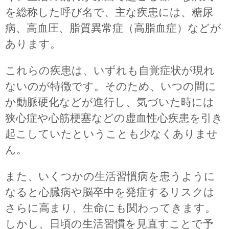
生活習慣病
を総称した呼び名で、主な疾患には、糖尿
外科
病、高血圧、脂質異常症（高脂血症）などが
あります。
予防接種
これらの疾患は、いずれも自覚症状が現れ
睡眠時無呼吸症候群
ないのが特徴です。そのため、いつの間に
か動脈硬化などが進行し、気づいた時には
自費診療
狭心症や心筋梗塞などの虚血性心疾患を引き
起こしていたということも少なくありませ
アレルギー検査
ん。
健診事業
また、いくつかの生活習慣病を患うように
なると心臓病や脳卒中を発症するリスクは
美容皮膚科
さらに高まり、生命にも関わってきます。
相談室
しかし、日頃の生活習慣を見直すことで予