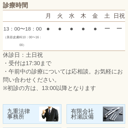
診療時間
月
火
水
木
金
土
日祝
●
●
●
●
●
ー
ー
13：00〜18：00
（美容皮膚科10：00〜16：
00）
休診日：土日祝
・受付は17:30まで
・午前中の診療については応相談。お気軽にお
問い合わせください。
※初診の方は、13:00以降となります
九重法律
有限会社
事務所
村瀬設備